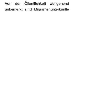
Von der Öffentlichkeit weitgehend
unbemerkt sind Migrantenunterkünfte
zu einem Hotspot für islamistische
Radikalisierung geworden. Bewohner
berichten von Schikanen und
Übergriffen, Experten warnen vor dem
Einfluss sozialer Medien. WELT AM
SONNTAG schaute monatelang hinter
die Kulissen.